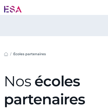
Aller
au
contenu
Écoles partenaires
Nos
écoles
partenaires