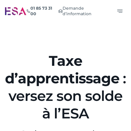
Aller
01 85 73 31
Demande
au
00
d’information
contenu
Taxe
d’apprentissage
:
versez son solde
à l’ESA