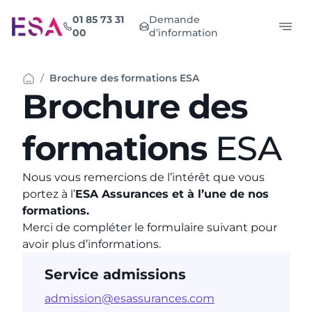
Aller
01 85 73 31
Demande
au
00
d’information
contenu
Brochure des formations ESA
Brochure
des
formations
ESA
Nous vous remercions de l’intérêt que vous
portez à l’
ESA Assurances et à l’une de nos
formations.
Merci de compléter le formulaire suivant pour
avoir plus d’informations.
Service admissions
admission@esassurances.com