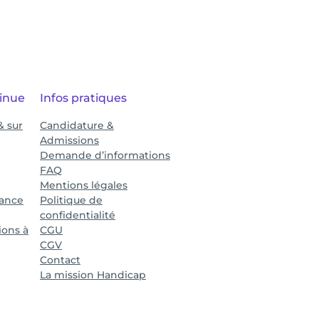
inue
Infos pratiques
& sur
Candidature &
Admissions
Demande d’informations
FAQ
Mentions légales
tance
Politique de
confidentialité
ions à
CGU
CGV
Contact
La mission Handicap