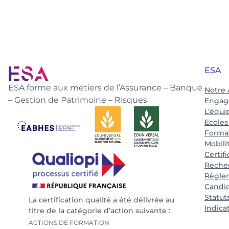
ESA
ESA forme aux métiers de l’Assurance – Banque
Notre
– Gestion de Patrimoine – Risques
Engag
L’équi
Ecoles
Format
Mobili
Certif
Recher
Règlem
Candid
Statut
La certification qualité a été délivrée au
Indica
titre de la catégorie d’action suivante :
ACTIONS DE FORMATION