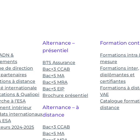
Alternance –
Formation cont
présentiel
 ADN &
Formations intra 
ements
mesure
BTS Assurance
pe de direction
Formations inter,
Bac+3 CCAB
 partenaires
diplômantes et
Bac+5 MA
ions à distance
certifiantes
Bac+5 MRA
té internationale
Formations à dis
Bac+5 EIP
ications & Qualiopi
VAE
Brochure présentiel
che à l’ESA
Catalogue format
Alternance – à
ent intérieur
distance
ats internationaux
distance
s ESA
Bac+3 CCAB
teurs 2024-2025
Bac+5 MA