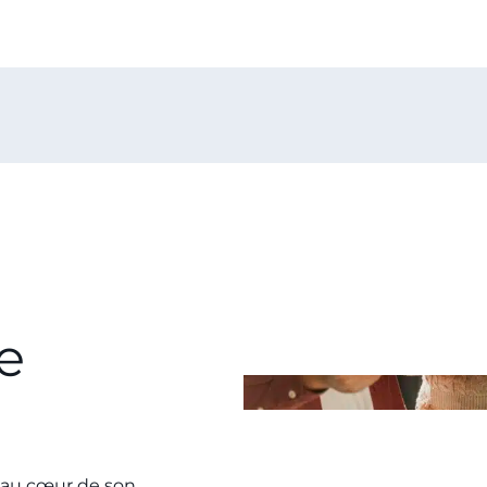
e
e au cœur de son