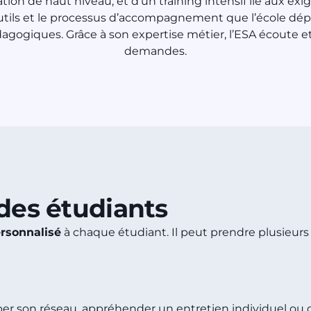
ion de haut niveau, et d’un training intensif lié aux exig
s outils et le processus d’accompagnement que l’école d
dagogiques. Grâce à son expertise métier, l’ESA écoute e
demandes.
 des étudiants
sonnalisé
à chaque étudiant. Il peut prendre plusieurs
per son réseau, appréhender un entretien individuel ou 