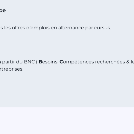
nce
s les offres d’emplois en alternance par cursus.
 partir du BNC (
B
esoins,
C
ompétences recherchées & l
treprises.