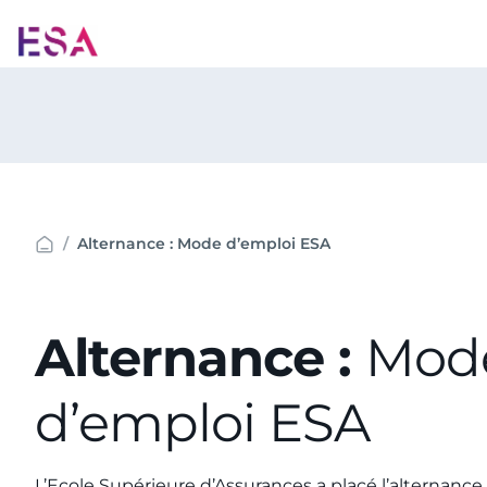
Aller
au
contenu
Alternance : Mode d’emploi ESA
Alternance :
Mod
d’emploi ESA
L’Ecole Supérieure d’Assurances a placé l’alternanc