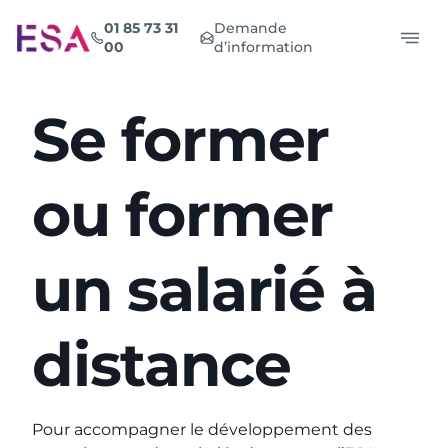
Aller
01 85 73 31
Demande
au
00
d’information
contenu
Se former
ou former
un salarié à
distance
Pour accompagner le développement des