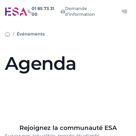
Aller
01 85 73 31
Demande
au
00
d’information
contenu
Événements
Agenda
Rejoignez la communauté ESA
Suivez nos actualités, projets étudiants,