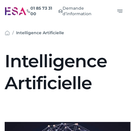
Aller
01 85 73 31
Demande
au
00
d’information
contenu
Intelligence Artificielle
Intelligence
Artificielle