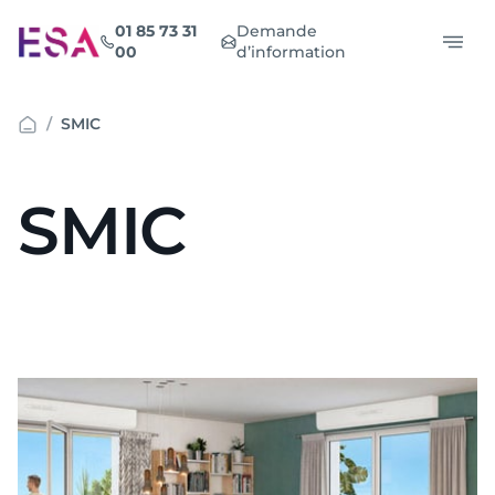
Aller
01 85 73 31
Demande
au
00
d’information
contenu
SMIC
SMIC