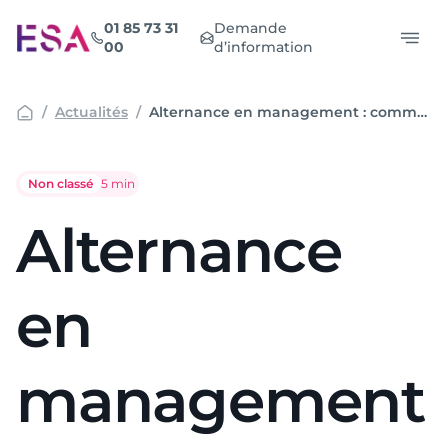
Aller
01 85 73 31
Demande
au
00
d’information
contenu
Actualités
Alternance en management : comment maximiser la valeur pédagogique du terrain
Non classé
Temps de lecture :
5 min
Alternance
en
management