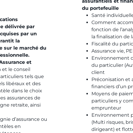
assurantiels et fina
du portefeuille
Santé individuel
ications
Comment accompag
le délivrée par
fonction de l’ana
acquises par un
la finalisation de 
rantit la
Fiscalité du partic
e sur le marché du
Assurance vie, PER
fessionnelle.
Environnement du
 Assurance et
du particulier (A
 et le conseil
client
articuliers tels que
Préconisation et
ls libéraux et des
financiers d’un p
entèle dans le choix
Moyens de paieme
 les assurances de
particuliers y com
ne retraite, ainsi
emprunteur
Environnement pr
agnie d’assurance ou
(Multi risques, b
ntèles en
dirigeant) et flot