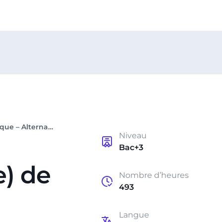
Bachelor Chargé(e) de Clientèles en Assurance & Banque – Alternance en formation à distance
Niveau
Bac+3
e) de
Nombre d’heures
493
Langue