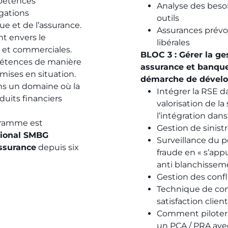
mpétences
Analyse des beso
gations
outils
e et de l’assurance.
Assurances prévoy
t envers le
libérales
 et commerciales.
BLOC 3 : Gérer la ge
pétences de manière
assurance et banque
 mises en situation.
démarche de dévelop
ans un domaine où la
Intégrer la RSE 
oduits financiers
valorisation de la
l’intégration dans
ogramme est
Gestion de sinist
tional SMBG
Surveillance du po
ssurance
depuis six
fraude en « s’appuy
anti blanchisseme
Gestion des confl
Technique de com
satisfaction client
Comment piloter 
un PCA / PRA avec