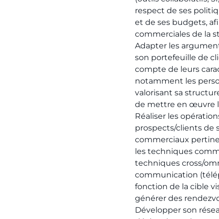
respect de ses polit
et de ses budgets, af
commerciales de la s
Adapter les argument
son portefeuille de c
compte de leurs carac
notamment les person
valorisant sa structur
de mettre en œuvre 
Réaliser les opérati
prospects/clients de s
commerciaux pertinen
les techniques comme
techniques cross/om
communication (télép
fonction de la cible vi
générer des rendezvo
Développer son réseau