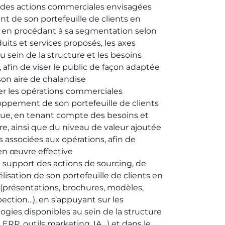
le des actions commerciales envisagées
t de son portefeuille de clients en
 en procédant à sa segmentation selon
uits et services proposés, les axes
u sein de la structure et les besoins
, afin de viser le public de façon adaptée
son aire de chalandise
er les opérations commerciales
oppement de son portefeuille de clients
ue, en tenant compte des besoins et
ure, ainsi que du niveau de valeur ajoutée
s associées aux opérations, afin de
en œuvre effective
e support des actions de sourcing, de
lisation de son portefeuille de clients en
(présentations, brochures, modèles,
pection…), en s’appuyant sur les
ogies disponibles au sein de la structure
SI, ERP, outils marketing, IA…) et dans le