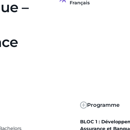
ue –
Français
nce
Programme
BLOC 1 : Développem
 Bachelors
Assurance et Banqu