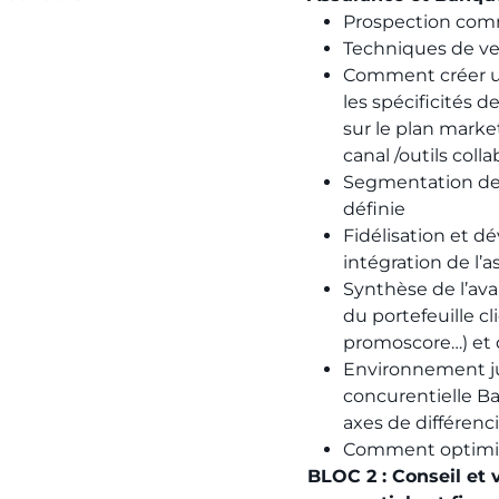
Prospection commer
Techniques de ve
Comment créer un
les spécificités 
sur le plan market
canal /outils col
Segmentation de l
définie
Fidélisation et d
intégration de l’
Synthèse de l’avan
du portefeuille cl
promoscore…) et d
Environnement ju
concurentielle B
axes de différenc
Comment optimiser
BLOC 2 : Conseil et 