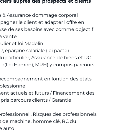
nciers auprès des prospects et clients
le & Assurance dommage corporel
ner le client et adapter l’offre en
lyse de ses besoins avec comme objectif
la vente
ulier et loi Madelin
, épargne salariale (loi pacte)
 particulier, Assurance de biens et RC
uto(Loi Hamon), MRH) y compris parcours
 accompagnement en fontion des états
rofessionnel
nt actuels et futurs / Financement des
pris parcours clients / Garantie
ofessionnel , Risques des professionnels
ris de machine, homme clé, RC du
te auto