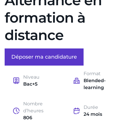
Alternance en
formation à
distance
Déposer ma candidature
Format
Niveau
Blended-
Bac+5
learning
Nombre
Durée
d’heures
24 mois
806