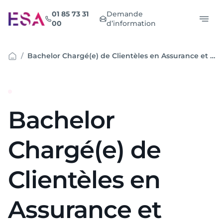
Aller
01 85 73 31
Demande
au
00
d’information
contenu
Bachelor Chargé(e) de Clientèles en Assurance et Banque – VAE
Bachelor
Chargé(e) de
Clientèles en
Assurance et