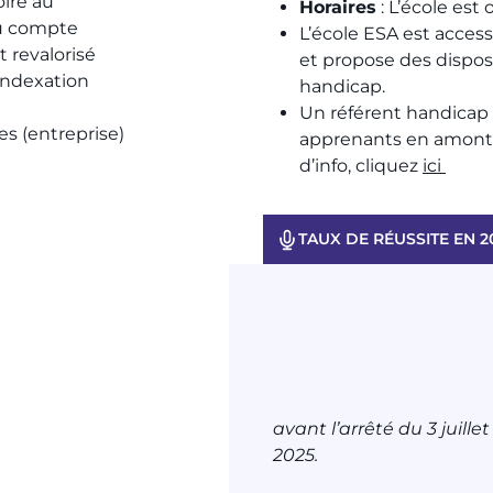
oire au
Horaires
: L’école est 
au compte
L’école ESA est acces
 revalorisé
et propose des dispos
(indexation
handicap.​
Un référent handica
 (entreprise)​
apprenants en amont, 
d’info, cliquez
ici
TAUX DE RÉUSSITE EN 2
avant l’arrêté du 3 juillet
2025.