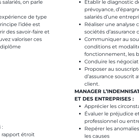
salariés, on parle
Établir le diagnostic 
prévoyance, d’épargne,
 expérience de type
salariés d’une entrepr
rincipe l’idée est
Réaliser une analyse c
r des savoir-faire et
sociétés d’assurance 
vez valoriser ces
Communiquer au sous
 diplôme
conditions et modalité
fonctionnement, les b
Conduire les négociat
Proposer au souscripte
d’assurance souscrit 
client.
MANAGER L’INDEMNISAT
ET DES ENTREPRISES :
Apprécier les circons
Évaluer le préjudice e
professionnel ou entr
:​
Repérer les anomalies 
 rapport étroit
les causes