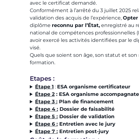
avec le certificat demandé.​
Conformément à l’arrêté du 3 juillet 2025 rela
validation des acquis de l’expérience,
Opte
diplôme
reconnu par
l’État,
enregistré au r
national de compétences professionnelles
avoir exercé les activités identifiées par le
visé.​
Quels que soient son âge, son statut et son
formation.​
Etapes :
Étape 1
:
ESA organisme certificateur
Étape 2
:
ESA organisme accompagnate
Étape 3 :
Plan de financement
Étape 4 :
Dossier de faisabilité
Étape 5 :
Dossier de validation
Étape 6 :
Entretien avec le jury
Étape 7 :
Entretien post-jury