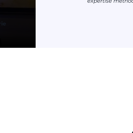
expertise méthod
rie