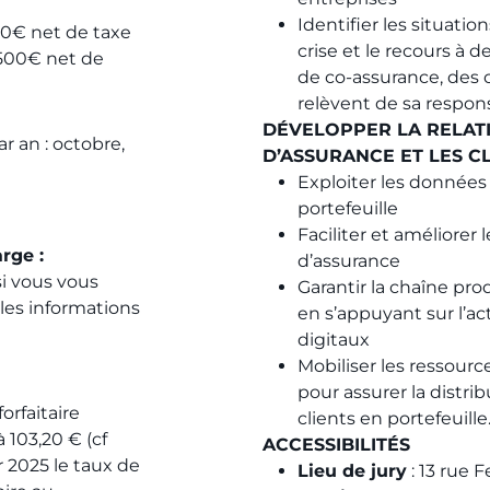
Identifier les situati
€ net de taxe​
crise et le recours à d
500€ net de
de co-assurance, des 
relèvent de sa respons
DÉVELOPPER LA RELATI
r an : octobre,
D’ASSURANCE ET LES CL
Exploiter les données 
portefeuille
Faciliter et améliorer
rge :
d’assurance
i vous vous
Garantir la chaîne prod
les informations
en s’appuyant sur l’ac
digitaux
Mobiliser les ressourc
pour assurer la distri
forfaitaire
clients en portefeuille
à 103,20 € (cf
ACCESSIBILITÉS
 2025 le taux de
Lieu de jury
: 13 rue 