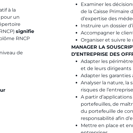
Examiner les décision
tif à la
de la Caisse Primaire 
r
pour un
d’expertise des médec
épertoire
Instruire un dossier d
 (RNCP)
signifie
Accompagner le client
 diplôme RNCP
Organiser et suivre l
MANAGER LA SOUSCRIPT
 niveau de
D’ENTREPRISE DES OFF
Adapter les périmètre
et de leurs dirigeants
Adapter les garanties
Analyser la nature, la 
risques de l’entrepris
ur
A partir d’applications
portefeuilles, de maît
du portefeuille de con
responsabilité afin d’
Mettre en place et en
entreprises