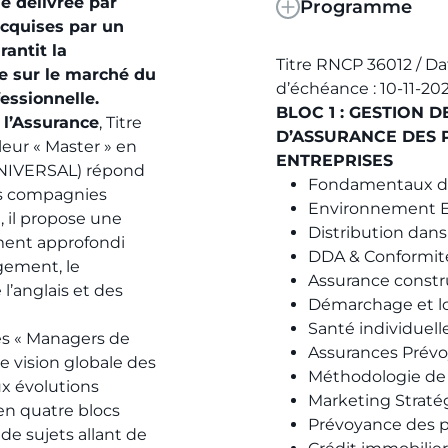
le délivrée par
Programme
acquises par un
rantit la
Titre RNCP 36012 / Dat
e sur le marché du
d’échéance : 10-11-20
fessionnelle.
BLOC 1 : GESTION 
l’Assurance
, Titre
D’ASSURANCE DES 
leur « Master » en
ENTREPRISES
UNIVERSAL) répond
Fondamentaux de 
es compagnies
Environnement E
, il propose une
Distribution dans
ment approfondi
DDA & Conformité
gement, le
Assurance constr
 l’anglais et des
Démarchage et lo
Santé individuelle
es « Managers de
Assurances Prévoy
e vision globale des
Méthodologie de 
ux évolutions
Marketing Strat
en quatre blocs
Prévoyance des pr
de sujets allant de