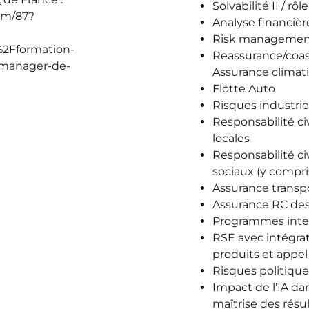
Solvabilité II / rô
am/87?
Analyse financièr
Risk managemen
2Fformation-
Reassurance/coass
Fmanager-de-
Assurance climat
Flotte Auto
Risques industrie
Responsabilité civ
locales
Responsabilité ci
sociaux (y compri
Assurance transpor
Assurance RC des 
Programmes inte
RSE avec intégrat
produits et appel 
Risques politiqu
Impact de l’IA dan
maîtrise des résu