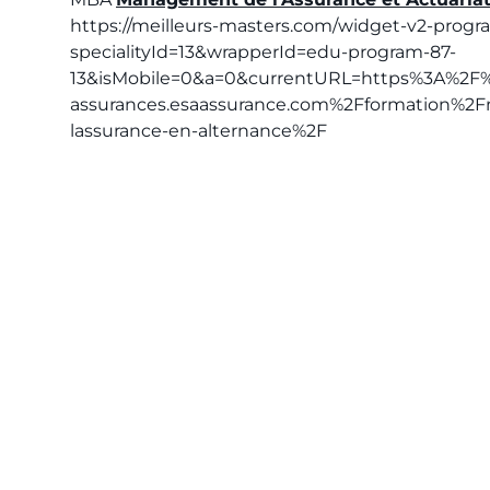
https://meilleurs-masters.com/widget-v2-progr
specialityId=13&wrapperId=edu-program-87-
13&isMobile=0&a=0&currentURL=https%3A%2F%
assurances.esaassurance.com%2Fformation%2
lassurance-en-alternance%2F