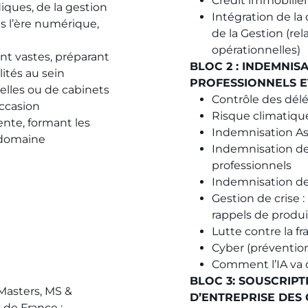
Crédit immobilier
diques, de la gestion
Intégration de la 
ans l’ère numérique,
de la Gestion (rel
opérationnelles)
nt vastes, préparant
BLOC 2 : INDEMNIS
ités au sein
PROFESSIONNELS E
elles ou de cabinets
Contrôle des délég
ccasion
Risque climatiqu
ente, formant les
Indemnisation As
e domaine
Indemnisation des
professionnels
Indemnisation de
Gestion de crise :
rappels de produi
Lutte contre la fr
Cyber (prévention
Comment l’IA va o
BLOC 3: SOUSCRIPT
 Masters, MS &
D’ENTREPRISE DES
t
de France :