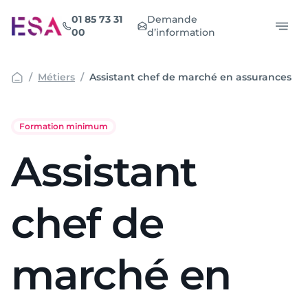
Aller
01 85 73 31
Demande
au
00
d’information
contenu
Métiers
Assistant chef de marché en assurances
Formation minimum
Assistant
chef de
marché en