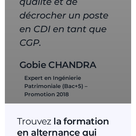
qualité et de
décrocher un poste
en CDI en tant que
CGP.
Gobie CHANDRA
Expert en Ingénierie
Patrimoniale (Bac+5) –
Promotion 2018
Trouvez
la formation
en alternance qui