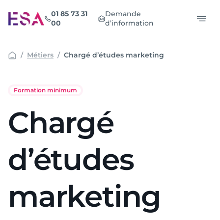
Aller
01 85 73 31
Demande
au
00
d’information
contenu
Métiers
Chargé d’études marketing
Formation minimum
Chargé
d’études
marketing