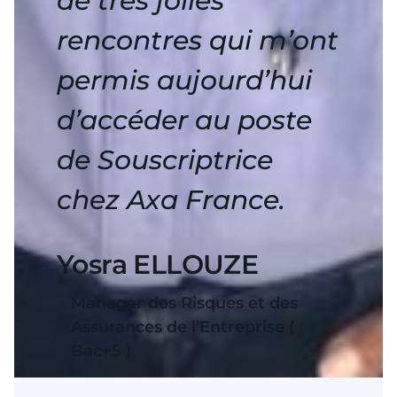
de très jolies
rencontres qui m’ont
permis aujourd’hui
d’accéder au poste
de Souscriptrice
chez Axa France.
Yosra ELLOUZE
Manager des Risques et des
Assurances de l’Entreprise (
Bac+5 )