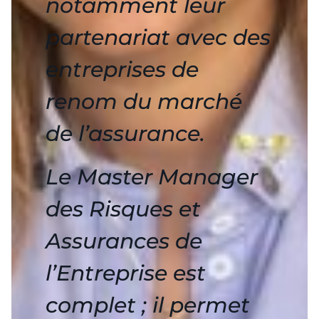
notamment leur
partenariat avec des
entreprises de
renom du marché
de l’assurance.
Le Master Manager
des Risques et
Assurances de
l’Entreprise est
complet ; il permet