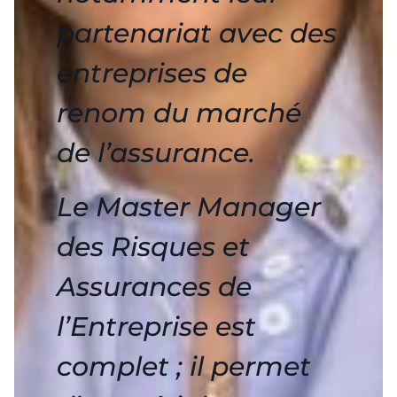
partenariat avec des
entreprises de
renom du marché
de l’assurance.
Le Master Manager
des Risques et
Assurances de
l’Entreprise est
complet ; il permet