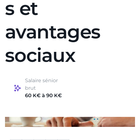
s et
avantages
sociaux
Salaire sénior
brut
60 K€ à 90 K€