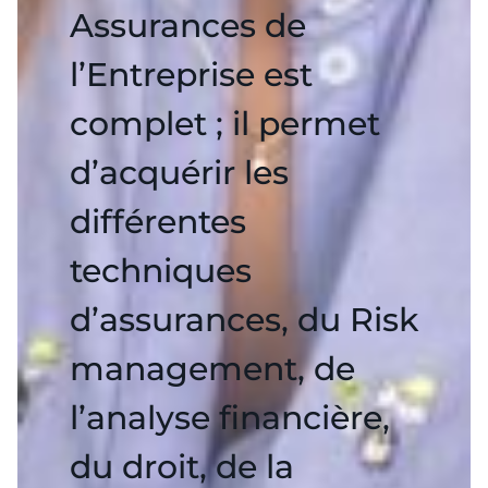
Assurances de
l’Entreprise est
complet ; il permet
d’acquérir les
différentes
techniques
d’assurances, du Risk
management, de
l’analyse financière,
du droit, de la