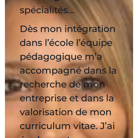
spécialités…
Dès mon intégration
dans l’école l’équipe
pédagogique m’a
accompagné dans la
recherche de mon
entreprise et dans la
valorisation de mon
curriculum vitae. J’ai