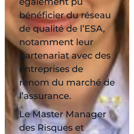
également pu
bénéficier du réseau
de qualité de l’ESA,
notamment leur
partenariat avec des
entreprises de
renom du marché de
l’assurance.
Le Master Manager
des Risques et