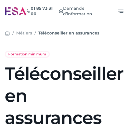
Aller
01 85 73 31
Demande
au
00
d’information
contenu
Métiers
Téléconseiller en assurances
Formation minimum
Téléconseiller
en
assurances