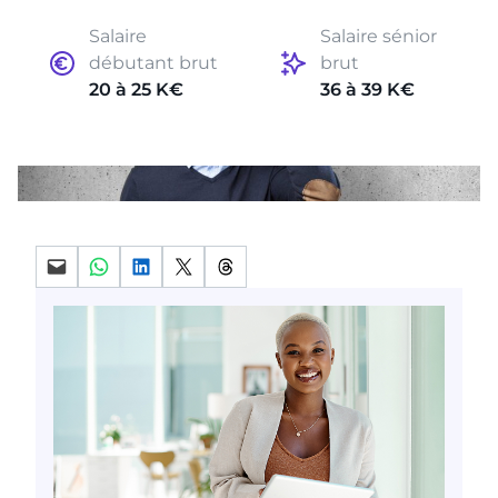
Salaire
Salaire sénior
débutant brut
brut
20 à 25 K€
36 à 39 K€
Partager par mail
Partager sur WhatsApp
Partager sur LinkedIn
Partager sur X
Partager sur Threads