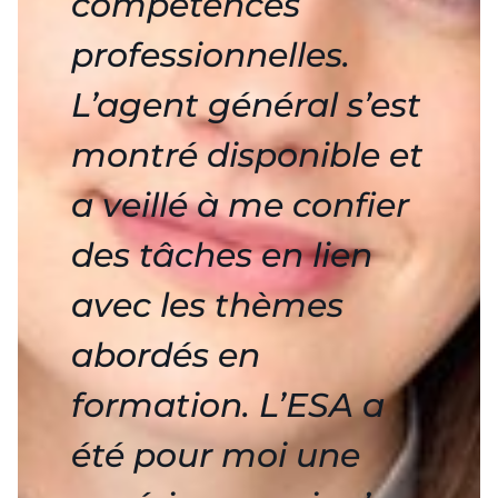
compétences
professionnelles.
L’agent général s’est
montré disponible et
a veillé à me confier
des tâches en lien
avec les thèmes
abordés en
formation. L’ESA a
été pour moi une