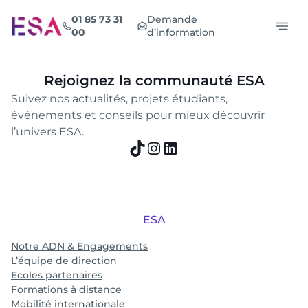
Aller
01 85 73 31
Demande
au
00
d’information
contenu
Rejoignez la communauté ESA
Suivez nos actualités, projets étudiants,
événements et conseils pour mieux découvrir
l’univers ESA.
TikTok
Instagram
LinkedIn
ESA
Notre ADN & Engagements
L’équipe de direction
Ecoles partenaires
Formations à distance
Mobilité internationale