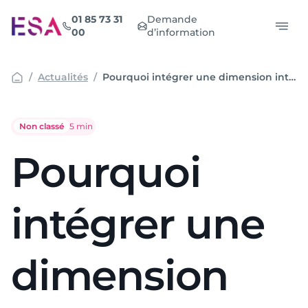
Aller
01 85 73 31
Demande
au
00
d’information
contenu
Actualités
Pourquoi intégrer une dimension internationale dans une formation en banque et assurance ?
Non classé
Temps de lecture :
5 min
Pourquoi
intégrer une
dimension