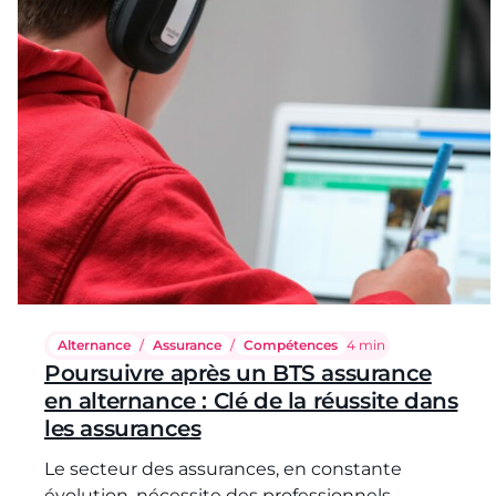
Alternance
/
Assurance
/
Compétences
Temps de lecture :
4 min
Poursuivre après un BTS assurance
en alternance : Clé de la réussite dans
les assurances
Le secteur des assurances, en constante
évolution, nécessite des professionnels