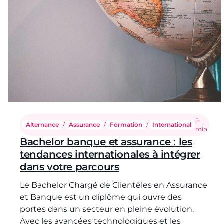
Temps de 
5
Alternance
/
Assurance
/
Formation
/
International
min
Bachelor banque et assurance : les
tendances internationales à intégrer
dans votre parcours
Le Bachelor Chargé de Clientèles en Assurance
et Banque est un diplôme qui ouvre des
portes dans un secteur en pleine évolution.
Avec les avancées technologiques et les