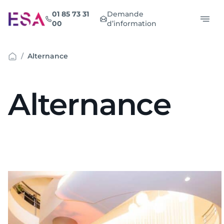
Aller
01 85 73 31
Demande
au
00
d’information
contenu
Alternance
Alternance