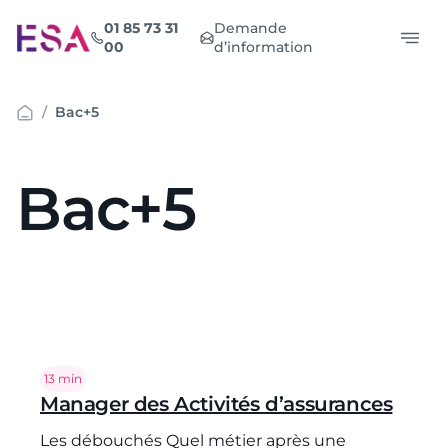
Aller
01 85 73 31
Demande
au
00
d’information
contenu
Bac+5
Bac+5
Temps de lecture :
13 min
Manager des Activités d’assurances
Les débouchés Quel métier après une